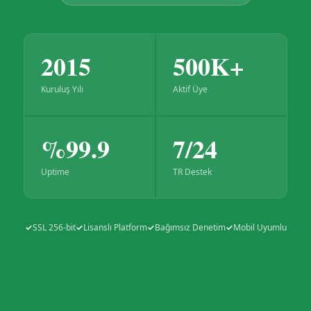
2015
500K+
Kuruluş Yılı
Aktif Üye
%99.9
7/24
Uptime
TR Destek
SSL 256-bit
Lisanslı Platform
Bağımsız Denetim
Mobil Uyumlu