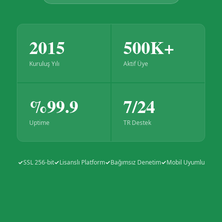
2015
500K+
Kuruluş Yılı
Aktif Üye
%99.9
7/24
Uptime
TR Destek
SSL 256-bit
Lisanslı Platform
Bağımsız Denetim
Mobil Uyumlu