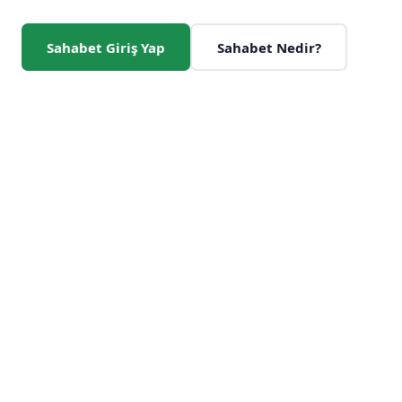
Sahabet Giriş Yap
Sahabet Nedir?