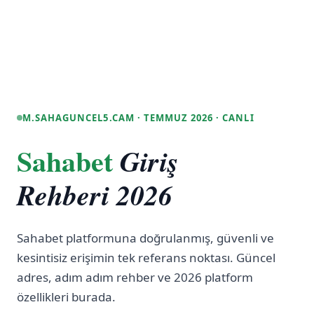
M.SAHAGUNCEL5.CAM · TEMMUZ 2026 · CANLI
Sahabet
Giriş
Rehberi 2026
Sahabet platformuna doğrulanmış, güvenli ve
kesintisiz erişimin tek referans noktası. Güncel
adres, adım adım rehber ve 2026 platform
özellikleri burada.