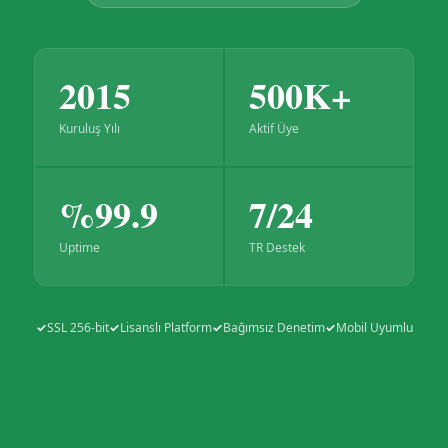
2015
500K+
Kuruluş Yılı
Aktif Üye
%99.9
7/24
Uptime
TR Destek
SSL 256-bit
Lisanslı Platform
Bağımsız Denetim
Mobil Uyumlu