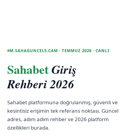
M.SAHAGUNCEL5.CAM · TEMMUZ 2026 · CANLI
Sahabet
Giriş
Rehberi 2026
Sahabet platformuna doğrulanmış, güvenli ve
kesintisiz erişimin tek referans noktası. Güncel
adres, adım adım rehber ve 2026 platform
özellikleri burada.