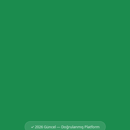
✓ 2026 Güncel — Doğrulanmış Platform