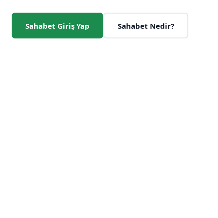
Sahabet Giriş Yap
Sahabet Nedir?