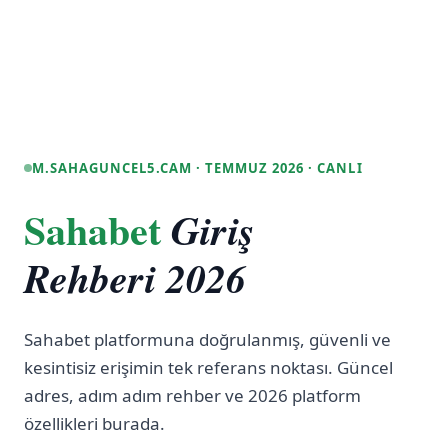
M.SAHAGUNCEL5.CAM · TEMMUZ 2026 · CANLI
Sahabet
Giriş
Rehberi 2026
Sahabet platformuna doğrulanmış, güvenli ve
kesintisiz erişimin tek referans noktası. Güncel
adres, adım adım rehber ve 2026 platform
özellikleri burada.