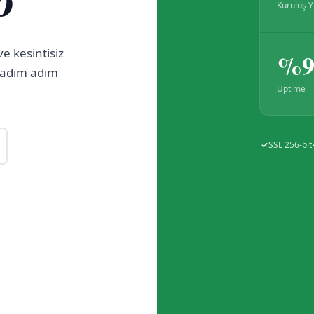
Kuruluş Yı
e kesintisiz
%9
, adım adım
Uptime
SSL 256-bit