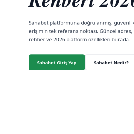
Sahabet platformuna doğrulanmış, güvenli v
erişimin tek referans noktası. Güncel adres
rehber ve 2026 platform özellikleri burada.
Sahabet Giriş Yap
Sahabet Nedir?