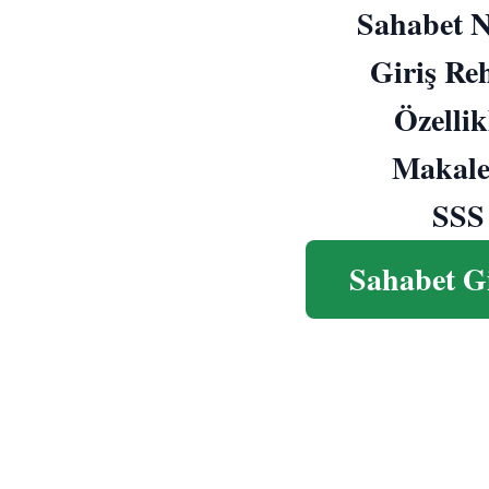
Sahabet N
SB
Giriş Re
Özellik
Makale
SSS
Sahabet G