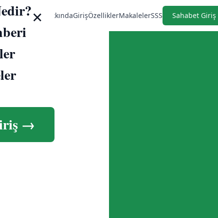
edir?
SAHABET
✕
Hakkında
Giriş
Özellikler
Makaleler
SSS
Sahabet Giriş
GİRİŞ REHBERİ
hberi
ler
ler
iriş →