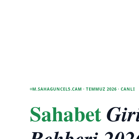
M.SAHAGUNCEL5.CAM · TEMMUZ 2026 · CANLI
Sahabet
Gir
Rehberi 202