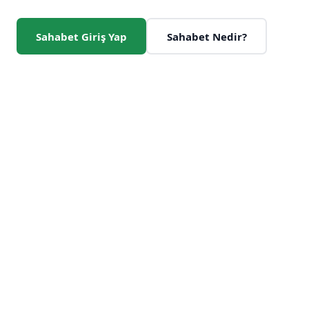
Sahabet Giriş Yap
Sahabet Nedir?