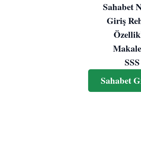
Sahabet N
SB
Giriş Re
Özellik
Makale
SSS
Sahabet G