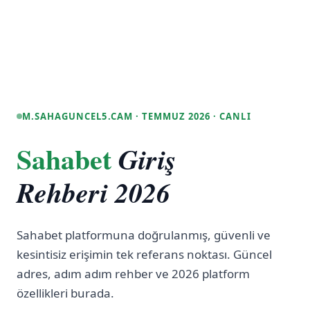
M.SAHAGUNCEL5.CAM · TEMMUZ 2026 · CANLI
Sahabet
Giriş
Rehberi 2026
Sahabet platformuna doğrulanmış, güvenli ve
kesintisiz erişimin tek referans noktası. Güncel
adres, adım adım rehber ve 2026 platform
özellikleri burada.