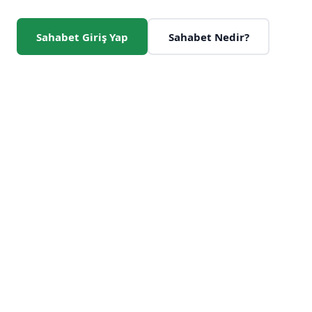
Sahabet Giriş Yap
Sahabet Nedir?