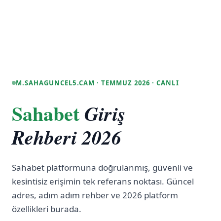
M.SAHAGUNCEL5.CAM · TEMMUZ 2026 · CANLI
Sahabet
Giriş
Rehberi 2026
Sahabet platformuna doğrulanmış, güvenli ve
kesintisiz erişimin tek referans noktası. Güncel
adres, adım adım rehber ve 2026 platform
özellikleri burada.