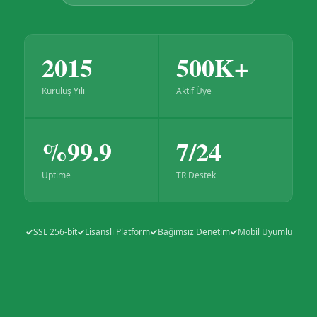
2015
500K+
Kuruluş Yılı
Aktif Üye
%99.9
7/24
Uptime
TR Destek
SSL 256-bit
Lisanslı Platform
Bağımsız Denetim
Mobil Uyumlu