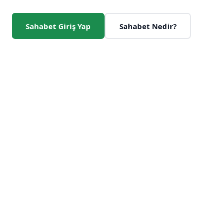
Sahabet Giriş Yap
Sahabet Nedir?