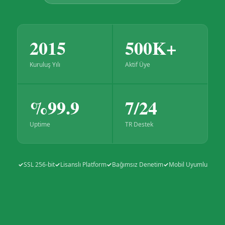
2015
500K+
Kuruluş Yılı
Aktif Üye
%99.9
7/24
Uptime
TR Destek
SSL 256-bit
Lisanslı Platform
Bağımsız Denetim
Mobil Uyumlu