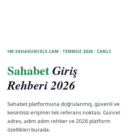
M.SAHAGUNCEL5.CAM · TEMMUZ 2026 · CANLI
Sahabet
Giriş
Rehberi 2026
Sahabet platformuna doğrulanmış, güvenli ve
kesintisiz erişimin tek referans noktası. Güncel
adres, adım adım rehber ve 2026 platform
özellikleri burada.