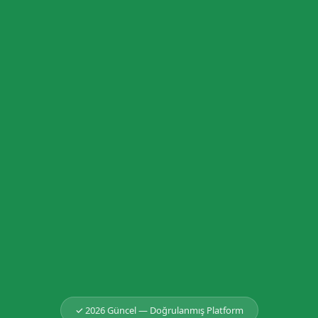
✓ 2026 Güncel — Doğrulanmış Platform