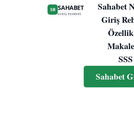
Sahabet N
SAHABET
SB
GİRİŞ REHBERİ
Giriş Re
Özellik
Makale
SSS
Sahabet G