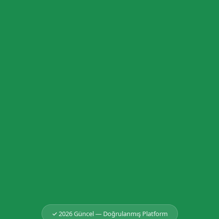
✓ 2026 Güncel — Doğrulanmış Platform