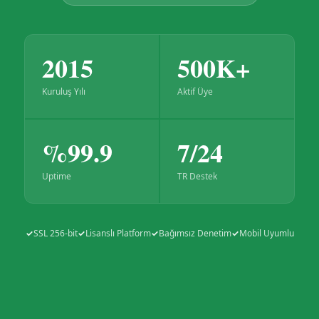
2015
500K+
Kuruluş Yılı
Aktif Üye
%99.9
7/24
Uptime
TR Destek
SSL 256-bit
Lisanslı Platform
Bağımsız Denetim
Mobil Uyumlu