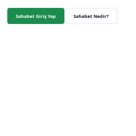
Sahabet Giriş Yap
Sahabet Nedir?