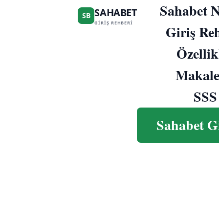
Sahabet N
SAHABET
SB
GİRİŞ REHBERİ
Giriş Re
Özellik
Makale
SSS
Sahabet G