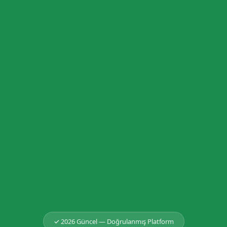
✓ 2026 Güncel — Doğrulanmış Platform