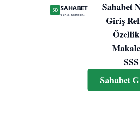
Sahabet N
SAHABET
SB
GİRİŞ REHBERİ
Giriş Re
Özellik
Makale
SSS
Sahabet G