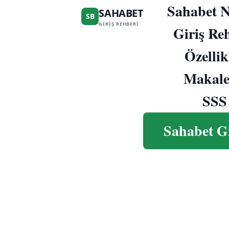
Sahabet N
SAHABET
SB
GİRİŞ REHBERİ
Giriş Re
Özellik
Makale
SSS
Sahabet G