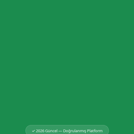
✓ 2026 Güncel — Doğrulanmış Platform