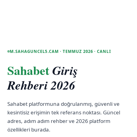
M.SAHAGUNCEL5.CAM · TEMMUZ 2026 · CANLI
Sahabet
Giriş
Rehberi 2026
Sahabet platformuna doğrulanmış, güvenli ve
kesintisiz erişimin tek referans noktası. Güncel
adres, adım adım rehber ve 2026 platform
özellikleri burada.