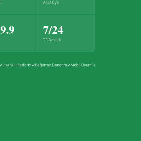
lı
Aktif Üye
9.9
7/24
TR Destek
Lisanslı Platform
Bağımsız Denetim
Mobil Uyumlu