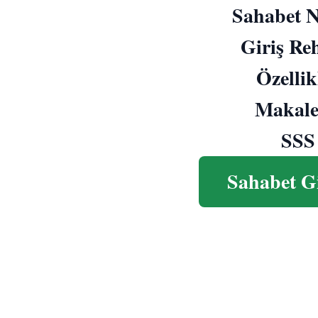
Sahabet N
SB
Giriş Re
Özellik
Makale
SSS
Sahabet G