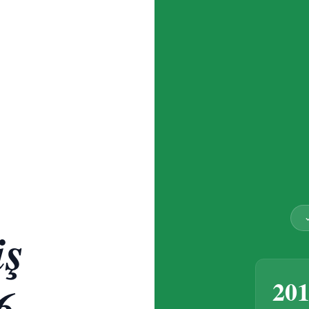
iş
20
6