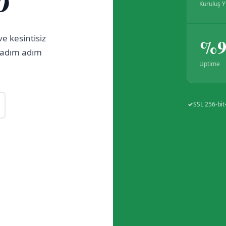
Kuruluş Yı
e kesintisiz
%9
, adım adım
Uptime
SSL 256-bit