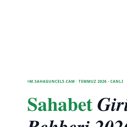
M.SAHAGUNCEL5.CAM · TEMMUZ 2026 · CANLI
Sahabet
Gir
Rehberi 202