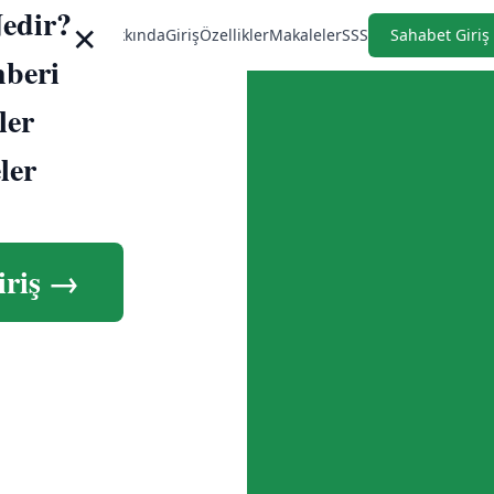
edir?
SAHABET
✕
Hakkında
Giriş
Özellikler
Makaleler
SSS
Sahabet Giriş
GİRİŞ REHBERİ
hberi
ler
ler
iriş →