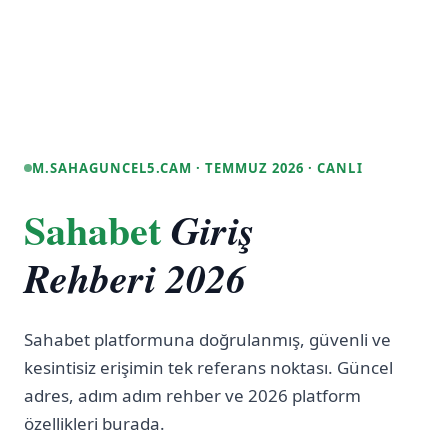
M.SAHAGUNCEL5.CAM · TEMMUZ 2026 · CANLI
Sahabet
Giriş
Rehberi 2026
Sahabet platformuna doğrulanmış, güvenli ve
kesintisiz erişimin tek referans noktası. Güncel
adres, adım adım rehber ve 2026 platform
özellikleri burada.