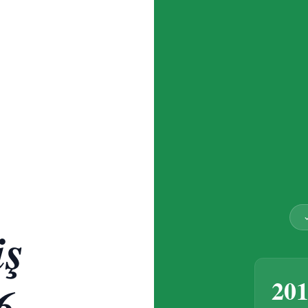
iş
20
6