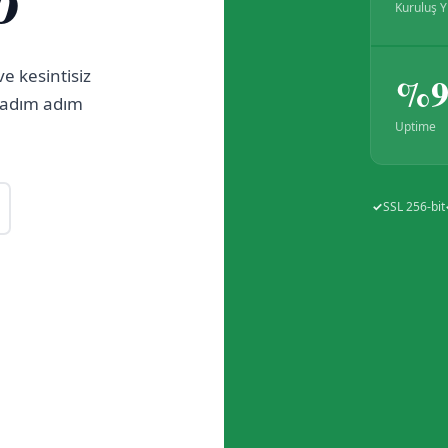
Kuruluş Yı
e kesintisiz
%9
, adım adım
Uptime
SSL 256-bit