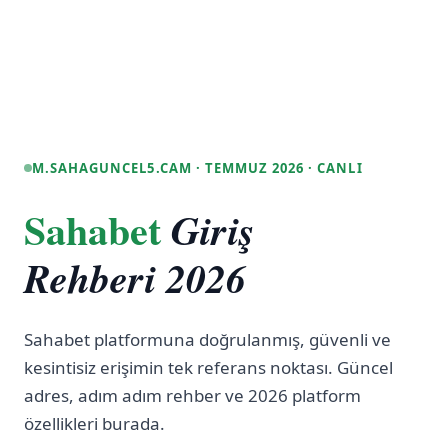
M.SAHAGUNCEL5.CAM · TEMMUZ 2026 · CANLI
Sahabet
Giriş
Rehberi 2026
Sahabet platformuna doğrulanmış, güvenli ve
kesintisiz erişimin tek referans noktası. Güncel
adres, adım adım rehber ve 2026 platform
özellikleri burada.