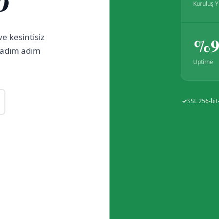
Kuruluş Yı
e kesintisiz
%9
, adım adım
Uptime
SSL 256-bit