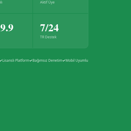
lı
Aktif Üye
9.9
7/24
TR Destek
Lisanslı Platform
Bağımsız Denetim
Mobil Uyumlu