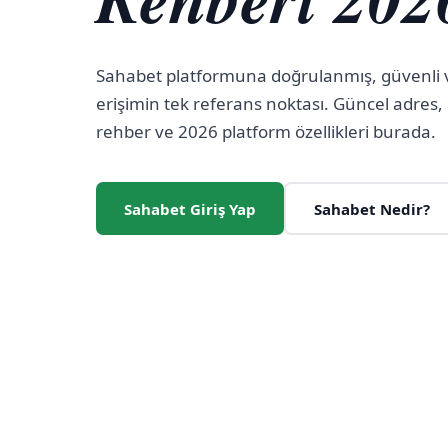
Sahabet platformuna doğrulanmış, güvenli v
erişimin tek referans noktası. Güncel adres
rehber ve 2026 platform özellikleri burada.
Sahabet Giriş Yap
Sahabet Nedir?