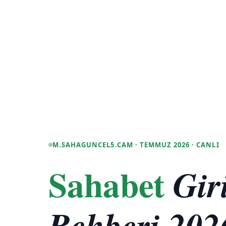
M.SAHAGUNCEL5.CAM · TEMMUZ 2026 · CANLI
Sahabet
Gir
Rehberi 202