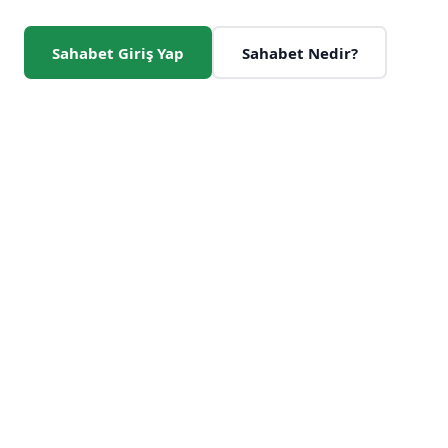
Sahabet Giriş Yap
Sahabet Nedir?