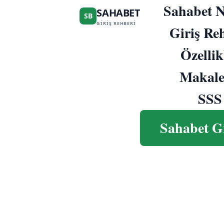
Sahabet N
SAHABET
SB
GİRİŞ REHBERİ
Giriş Re
Özellik
Makale
SSS
Sahabet G