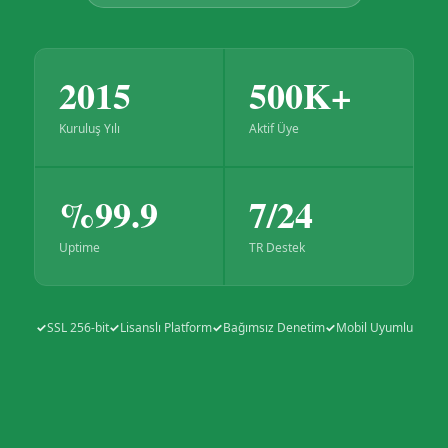
2015
500K+
Kuruluş Yılı
Aktif Üye
%99.9
7/24
Uptime
TR Destek
SSL 256-bit
Lisanslı Platform
Bağımsız Denetim
Mobil Uyumlu