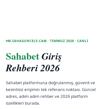
M.SAHAGUNCEL5.CAM · TEMMUZ 2026 · CANLI
Sahabet
Giriş
Rehberi 2026
Sahabet platformuna doğrulanmış, güvenli ve
kesintisiz erişimin tek referans noktası. Güncel
adres, adım adım rehber ve 2026 platform
özellikleri burada.