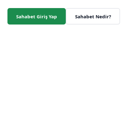
Sahabet Giriş Yap
Sahabet Nedir?