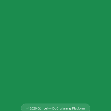
✓ 2026 Güncel — Doğrulanmış Platform