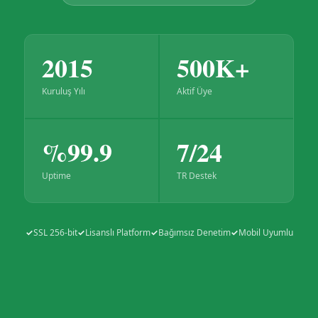
2015
500K+
Kuruluş Yılı
Aktif Üye
%99.9
7/24
Uptime
TR Destek
SSL 256-bit
Lisanslı Platform
Bağımsız Denetim
Mobil Uyumlu